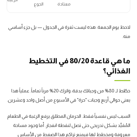
معتادة
الجوع
لاحظ يوم الجمعة. هذه ليست ثغرة في الجدول — بل جزء أساسي
منه.
ما هي قاعدة 80/20 في التخطيط
الغذائي؟
خطّط لـ 80% من وجباتك بدقة، واترك 20% مرناً تماماً. عملياً هذا
يعني حوالي أربع وجبات "حرة" في الأسبوع من أصل واحد وعشرين.
السبب ليس نفسياً فقط. الحرمان المطلق يرفع الرغبة في الطعام
المُقيَّد بشكل تدريجي حتى تصل لنقطة انفجار. أما وجود مساحة
معروفة ومخطط لها فيمنع تراكم هذا الضغط من الأساس.