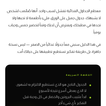
معظم الجداول الغذائية تفشل لسبب واحد: أنها صُمّمت لشخص
لا يشبهك. جدول جميل على الورق، مليء بأطعمة لا تحبها ولا
تجدها في مطبخك، ويفترض أن لديك وقتاً لتحضير خمس وجبات
يومياً.
في هذا الدليل سنبني معاً جدولاً غذائياً من الصفر — ليس نسخة
جاهزة، بل طريقة تفكير تستطيع تطبيقها على حياتك أنت.
الخلاصة السريعة
الجدول الناجح هو الذي تستطيع الالتزام به لشهور،
لا الذي يعطي أسرع نتيجة لأسبوع
ابدأ بتثبيت البروتين والخضار في كل وجبة قبل
التفكير بأي شيء آخر