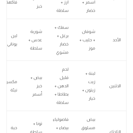
أسمر +
أرز +
فاكهة
خبز
خضار
سلطة
سمك +
شوفان
شوربة
برغل +
لبن
الأحد
+ حليب +
عدس +
خضار
يوناني
موز
سلطة
مشوي
لحم
لبنة +
قليل
بيض +
زيت
مكسرات
الاثنين
الدهن +
خبز
زيتون +
نيئة
بطاطا +
أسمر
خيار
سلطة
بيض
فاصولياء
تونا +
مسلوق
بيضاء +
حبة
الثلاثاء
سلطة