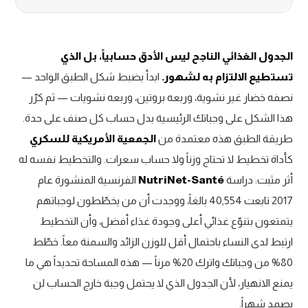
الجدول الغذائي الناجح ليس الأدق حسابياً، بل الذي
تستطيع الالتزام به لشهور.
ابدأ بضبط شكل الطبق الواحد —
نصفه خضار غير نشوية، وربعه بروتين، وربعه نشويات — ثم كرّر
هذا الشكل على وجباتك الرئيسية بدل حساب كل صنف على حدة.
طريقة الطبق هذه معتمدة من
الجمعية الأمريكية للسكري
كأداة تخطيط لا تحتاج وزناً ولا حساب سعرات. والتخطيط نفسه له
أثر مثبت: دراسة
NutriNet-Santé
الفرنسية المنشورة عام
2017 تابعت 40,554 بالغاً، ووجدت أن من يخطّطون لوجباتهم
يتمتعون بتنوّع غذائي أعلى وجودة غذاء أفضل، وأن التخطيط
ارتبط لدى النساء باحتمال أقل للوزن الزائد والسمنة معاً. خطّط
80% من وجباتك واترك 20% مرناً — هذه المساحة تحديداً هي ما
يمنع الانهيار، لأن الجدول الذي لا يحتمل وجبة خارج الحساب لن
يصمد شهراً.