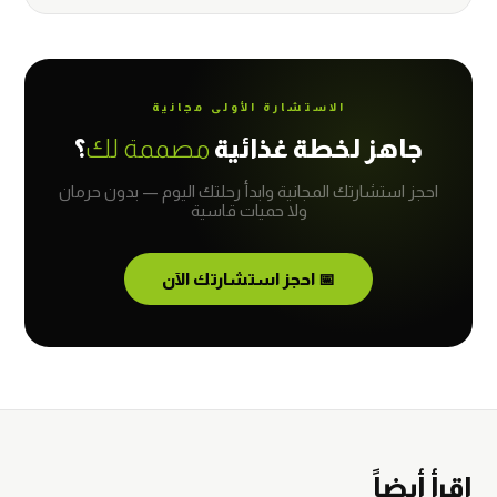
الاستشارة الأولى مجانية
جاهز لخطة غذائية
مصممة لك
؟
احجز استشارتك المجانية وابدأ رحلتك اليوم — بدون حرمان
ولا حميات قاسية
📅 احجز استشارتك الآن
اقرأ أيضاً