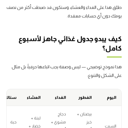
طبّق هذا على الغداء والعشاء، وستكون قد ضبطت أكثر من نصف
يومك دون أي حسابات معقدة.
كيف يبدو جدول غذائي جاهز لأسبوع
كامل؟
هذا نموذج توضيحي — ليس وصفة يجب اتباعها حرفياً، بل مثال
على الشكل والتنوع:
اليوم
الفطور
الغداء
العشاء
سناك
بيضتان +
دجاج
لبنة +
خبز
مشوي +
حبة
السبت
خضار +