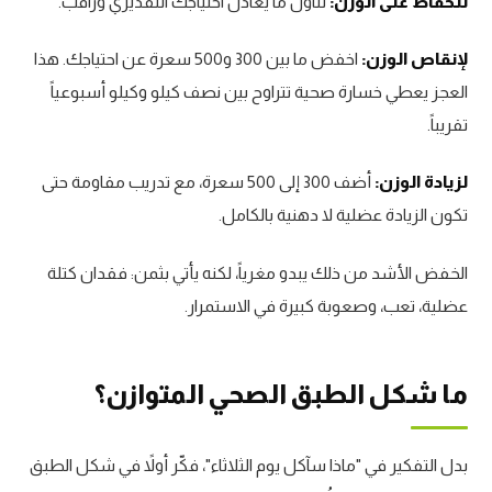
للحفاظ على الوزن:
تناول ما يعادل احتياجك التقديري وراقب.
لإنقاص الوزن:
اخفض ما بين 300 و500 سعرة عن احتياجك. هذا
العجز يعطي خسارة صحية تتراوح بين نصف كيلو وكيلو أسبوعياً
تقريباً.
لزيادة الوزن:
أضف 300 إلى 500 سعرة، مع تدريب مقاومة حتى
تكون الزيادة عضلية لا دهنية بالكامل.
الخفض الأشد من ذلك يبدو مغرياً، لكنه يأتي بثمن: فقدان كتلة
عضلية، تعب، وصعوبة كبيرة في الاستمرار.
ما شكل الطبق الصحي المتوازن؟
بدل التفكير في "ماذا سآكل يوم الثلاثاء"، فكّر أولاً في شكل الطبق