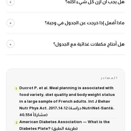
هل يجب أن أزن كل شيء آكله؟
+
لا. الوزن مفيد في البداية لتتعلّم كيف تبدو الحصة الحقيقية، لكن الهدف
ماذا أفعل إذا خرجت عن الجدول في وجبة؟
+
هو أن تصل لمرحلة تقدّر فيها بالنظر. القياس الدائم يصبح عبئاً يدفع
كثيرين للتوقف.
تكمل يومك بشكل طبيعي. وجبة واحدة لا تُفسد أسبوعاً، تماماً كما أن
هل أحتاج مكملات غذائية مع الجدول؟
+
وجبة صحية واحدة لا تصنع نتيجة. المشكلة تبدأ حين نعتبر الانحراف
البسيط سبباً للاستسلام.
في الغالب لا، إذا كان الجدول متنوعاً. المكملات تُوصف عند وجود نقص
مُثبت بالتحاليل أو حالة صحية محددة — وليست بديلاً عن الطعام.
المصادر
Ducrot P, et al. Meal planning is associated with
food variety, diet quality and body weight status
in a large sample of French adults. Int J Behav
Nutr Phys Act. 2017;14:12 (دراسة NutriNet-Santé،
40,554 مشاركاً)
American Diabetes Association — What is the
Diabetes Plate? (طريقة الطبق)