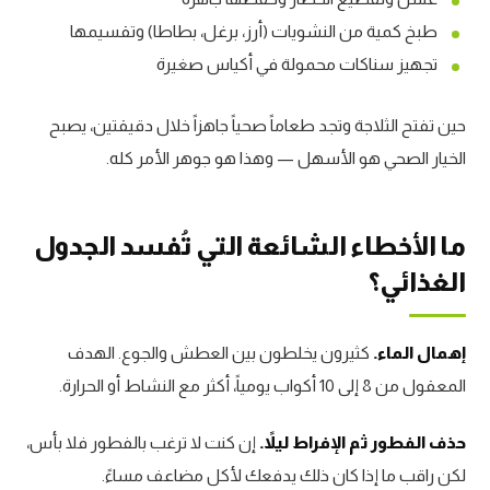
طبخ كمية من النشويات (أرز، برغل، بطاطا) وتقسيمها
تجهيز سناكات محمولة في أكياس صغيرة
حين تفتح الثلاجة وتجد طعاماً صحياً جاهزاً خلال دقيقتين، يصبح
الخيار الصحي هو الأسهل — وهذا هو جوهر الأمر كله.
ما الأخطاء الشائعة التي تُفسد الجدول
الغذائي؟
إهمال الماء.
كثيرون يخلطون بين العطش والجوع. الهدف
المعقول من 8 إلى 10 أكواب يومياً، أكثر مع النشاط أو الحرارة.
حذف الفطور ثم الإفراط ليلاً.
إن كنت لا ترغب بالفطور فلا بأس،
لكن راقب ما إذا كان ذلك يدفعك لأكل مضاعف مساءً.