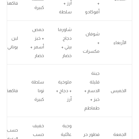
+
أرز +
فاكهة
كبيرة
أفوكادو
سلطة
شاورما
حمص
شوفان
دجاج
+ خبز
لبن
الأربعاء
+
بيتي +
أسمر +
يوناني
مكسرات
خضار
خضار
جبنة
قليلة
ملوخية
سلطة
الخميس
الدسم +
+ دجاج +
تونا
فاكهة
خبز +
أرز
كبيرة
طماطم
وجبة
خفيف
حسب
الجمعة
فطور حر
عائلية
حسب
الرغبة