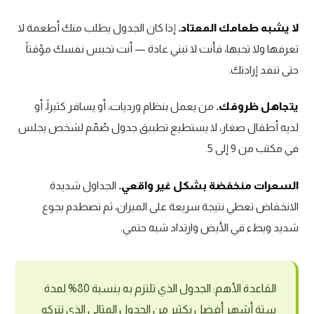
لا يشبه طعامك المعتاد.
إذا كان الجدول يطلب منك أطعمة لا
تعرفها ولا تحبها، فأنت لا تبني عادة — أنت تحبس نفسك مؤقتاً
حتى تنفد إرادتك.
يتجاهل ظروفك.
من يعمل بنظام ورديات، أو يسافر كثيراً، أو
لديه أطفال صغار، لا يستطيع تطبيق جدول صُمّم لشخص يجلس
في مكتب من 9 إلى 5.
السعرات منخفضة بشكل غير واقعي.
الجداول شديدة
الانخفاض تعطي نتيجة سريعة على الميزان، ثم تصطدم بجوع
شديد وبطء في الأيض وارتداد شبه حتمي.
القاعدة الأهم: الجدول الذي تلتزم به بنسبة 80% لمدة
ستة أشهر أفضل بكثير من الجدول المثالي الذي تتركه