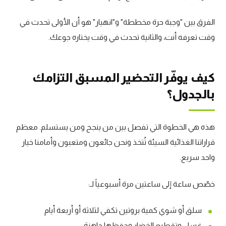
الفرق بين "وجبة حرة مخططة" و"انهيار" هو أن الأولى تحدث في
وقت تعرفه أنت، والثانية تحدث في وقت يختاره جوعك.
كيف يوفّر التحضير المسبق التزامك
بالجدول؟
هذه هي الخطوة التي تفصل بين من ينجح ومن يستسلم. معظم
قراراتنا الغذائية السيئة تُتخذ ونحن جائعون ومتعبون وأمامنا خيار
واحد سريع.
خصّص ساعة إلى ساعتين مرة أسبوعياً لـ:
سلق أو شوي كمية بروتين تكفي لثلاثة أو أربعة أيام
غسل وتقطيع الخضار وحفظها جاهزة