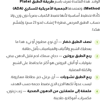
الواحد. هذه القاعدة تُعرف باسم
طريقة الطبق (Plate
Method)
، وتعتمدها
الجمعية الأمريكية للسكري (ADA)
كأداة تخطيط أساسية لأنها تضبط الكميات بصرياً دون وزن ولا
حساب. الطبق المرجعي قطره 9 إنشات (نحو 23 سم)، ويُقسَّم
هكذا:
نصف الطبق خضار
— أي نوع، مطبوخ أو نيء. هذا ما
يعطيك الشبع والألياف والفيتامينات بأقل طاقة.
ربع الطبق بروتين
— دجاج، سمك، لحم قليل الدهن، بيض،
بقوليات، أو ألبان. البروتين هو أكثر ما يحافظ على الشبع
والكتلة العضلية.
ربع الطبق نشويات
— أرز، برغل، خبز، بطاطا، معكرونة.
ليست عدواً، لكنها الجزء الذي نضبط حجمه حسب الهدف.
ملعقة إلى ملعقتين من الدهون الصحية
— زيت زيتون،
مكسرات، أفوكادو، طحينة.