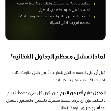
خطّط لـ 80% من وجباتك واترك 20% مرناً — هذه
المساحة هي ما يمنعك من الانهيار
التحضير المسبق ليلة واحدة أسبوعياً يوفّر عليك
معظم قرارات الأكل السيئة
لماذا تفشل معظم الجداول الغذائية؟
قبل أن نبني، لنفهم ما الذي ينهار عادةً. من خلال متابعة مئات
الحالات، الأسباب تتكرر بشكل لافت:
الجدول صارم أكثر من اللازم.
حين يكون كل شيء محدداً بالغرام
والساعة، فإن أي خروج بسيط يشعرك بالفشل. والشعور بالفشل
هو أسرع طريق للتوقف نهائياً.